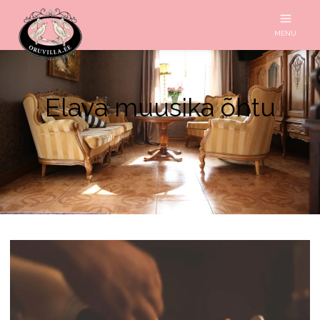
MENU
Elava muusika õhtu