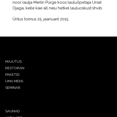
noor laulja Merlin Purge koos lauluõpetaja Ursel
Ojaga, kelle käe all neiu hetkel lauluoskust lihvib.
Üritus toimus 25. jaanuaril 2015.
MAJUTUS
RESTORAN
PAKETID
UMA MEKK
SEMINAR
SAUNAD