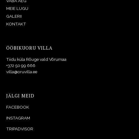
VABA AEG
MEIE LUGU
GALERII
KONTAKT
ÖÖBIKUORU VILLA
Tiidu küla Rõuge vald Võrumaa
+372 50 99 666
villa@oruvilla.ee
JÄLGI MEID
FACEBOOK
INSTAGRAM
TRIPADVISOR